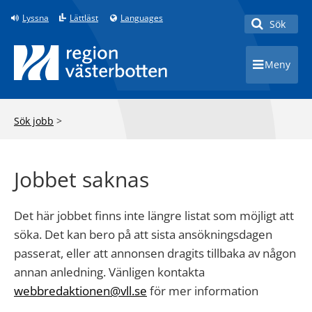
Lyssna
Lättläst
Languages
Sök
Toggle 
Meny
Toggle 
Sök jobb
>
Jobbet saknas
Det här jobbet finns inte längre listat som möjligt att
söka. Det kan bero på att sista ansökningsdagen
passerat, eller att annonsen dragits tillbaka av någon
annan anledning. Vänligen kontakta
webbredaktionen@vll.se
för mer information