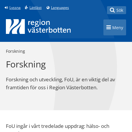
Till innehåll på sidan
Lyssna
Lättläst
Languages
Toggle
Sök
Toggle n
Meny
Forskning
Forskning
Forskning och utveckling, FoU, är en viktig del av
framtiden för oss i Region Västerbotten.
FoU ingår i vårt tredelade uppdrag: hälso- och