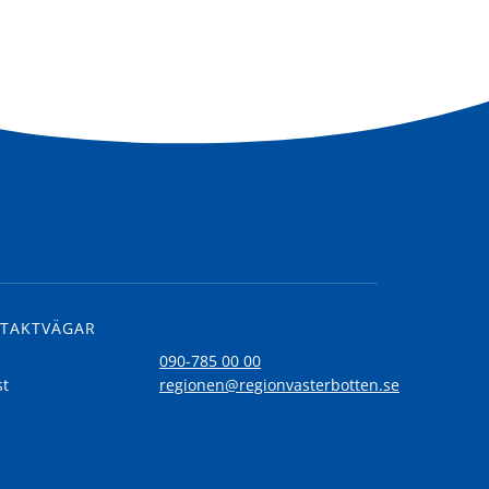
TAKTVÄGAR
l
090-785 00 00
st
regionen@regionvasterbotten.se