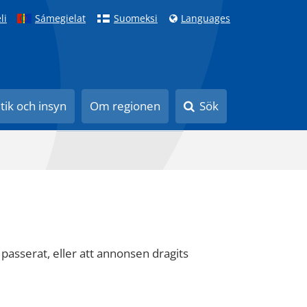
li
Sámegielat
Suomeksi
Languages
itik och insyn
Om regionen
Sök
 passerat, eller att annonsen dragits