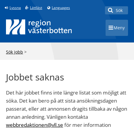
Lyssna
Lättläst
Languages
Sök
Toggle 
Meny
Toggle 
Sök jobb
>
Jobbet saknas
Det här jobbet finns inte längre listat som möjligt att
söka. Det kan bero på att sista ansökningsdagen
passerat, eller att annonsen dragits tillbaka av någon
annan anledning. Vänligen kontakta
webbredaktionen@vll.se
för mer information