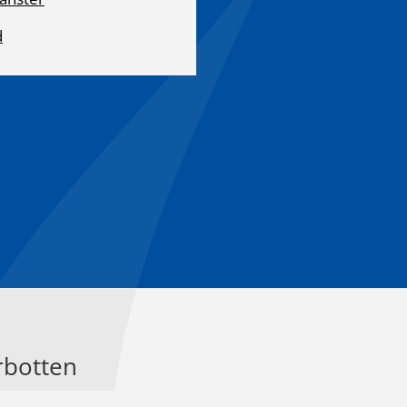
d
rbotten