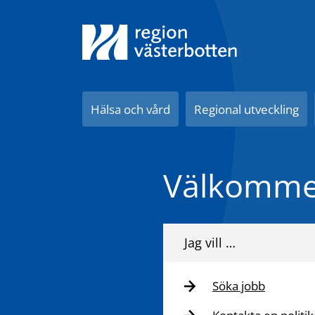
Till innehåll på sidan
Hälsa och vård
Regional utveckling
Välkommen
Jag vill …
Söka jobb