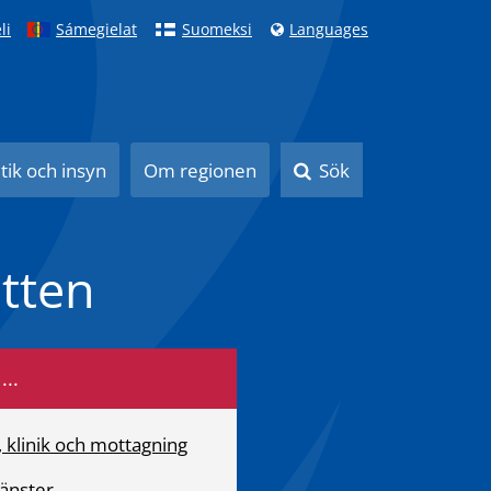
li
Sámegielat
Suomeksi
Languages
itik och insyn
Om regionen
Sök
tten
...
, klinik och mottagning
jänster