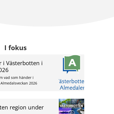
I fokus
i Västerbotten i
026
om vad som händer i
r Almedalsveckan 2026
tten region under