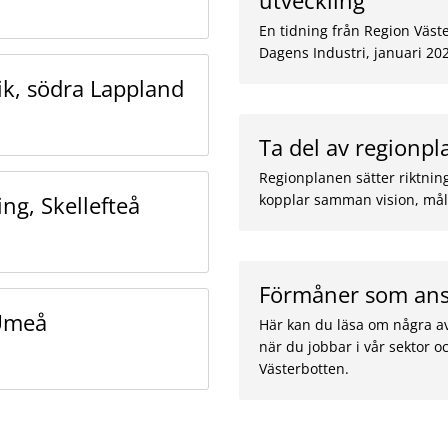
utveckling
En tidning från Region Väst
Dagens Industri, januari 20
nik, södra Lappland
Ta del av regionp
Regionplanen sätter riktnin
ng, Skellefteå
kopplar samman vision, mål
Förmåner som ans
 Umeå
Här kan du läsa om några a
när du jobbar i vår sektor 
Västerbotten.