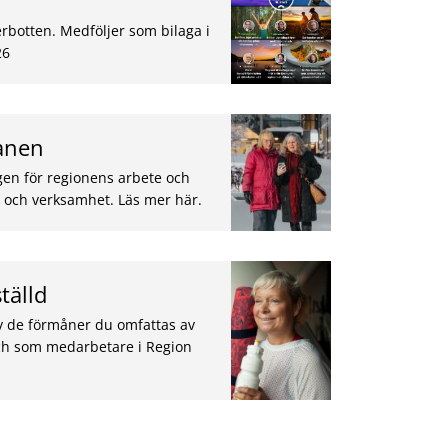
erbotten. Medföljer som bilaga i
26
lanen
gen för regionens arbete och
 och verksamhet. Läs mer här.
tälld
v de förmåner du omfattas av
och som medarbetare i Region