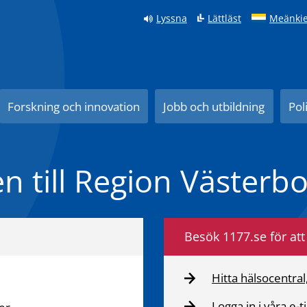
Lyssna
Lättläst
Meänkie
Forskning och innovation
Jobb och utbildning
Pol
 till Region Västerbo
Besök 1177.se för att 
Hitta hälsocentral
Logga in i våra e-t