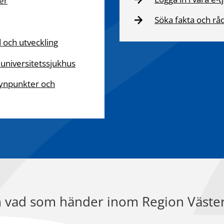
er
Söka fakta och rå
d och utveckling
 universitetssjukhus
ynpunkter och
 vad som händer inom Region Väste