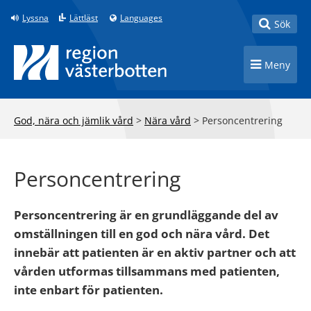
Till innehåll på sidan
Lyssna
Lättläst
Languages
Toggle
Sök
Toggle n
Meny
God, nära och jämlik vård
>
Nära vård
>
Personcentrering
Personcentrering
Personcentrering är en grundläggande del av
omställningen till en god och nära vård. Det
innebär att patienten är en aktiv partner och att
vården utformas tillsammans med patienten,
inte enbart för patienten.