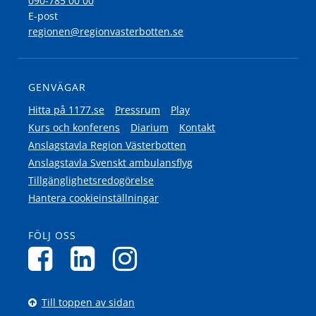
090-785 00 00
E-post
regionen@regionvasterbotten.se
GENVÄGAR
Hitta på 1177.se
Pressrum
Play
Kurs och konferens
Diarium
Kontakt
Anslagstavla Region Västerbotten
Anslagstavla Svenskt ambulansflyg
Tillgänglighetsredogörelse
Hantera cookieinställningar
FÖLJ OSS
Till toppen av sidan