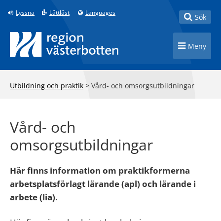
Till innehåll på sidan
Lyssna
Lättläst
Languages
Toggle
Sök
Toggle n
Meny
Utbildning och praktik
>
Vård- och omsorgsutbildningar
Vård- och
omsorgsutbildningar
Här finns information om praktikformerna
arbetsplatsförlagt lärande (apl) och lärande i
arbete (lia).