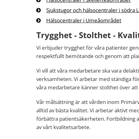
Sjukstugor och hälsocentraler i södra 
Hälsocentraler i Umeåområdet
Trygghet - Stolthet - Kvali
Vi erbjuder trygghet för våra patienter geno
respektfullt bemötande och genom att pla
Vi vill att våra medarbetare ska vara delakt
verksamheten. Vi arbetar med ständiga förbä
våra medarbetare känner stolthet över att
Vår målsättning är att vården inom Primär
alltid av bästa kvalitet. Vi arbetar aktivt me
förbättra patientsäkerheten. Fortbildning 
av vårt kvalitetsarbete.