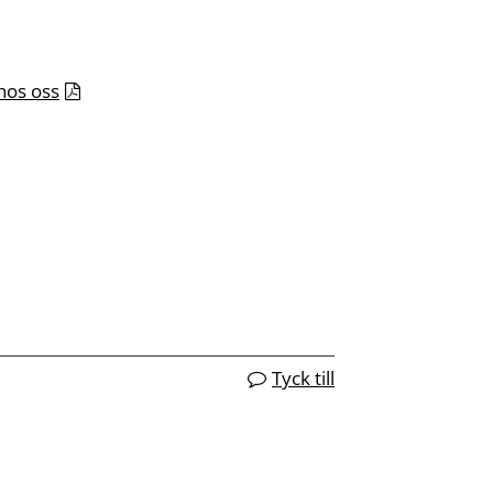
 hos oss
Tyck till