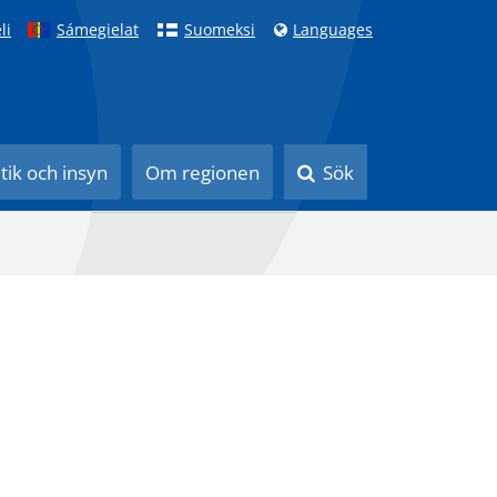
li
Sámegielat
Suomeksi
Languages
itik och insyn
Om regionen
Sök