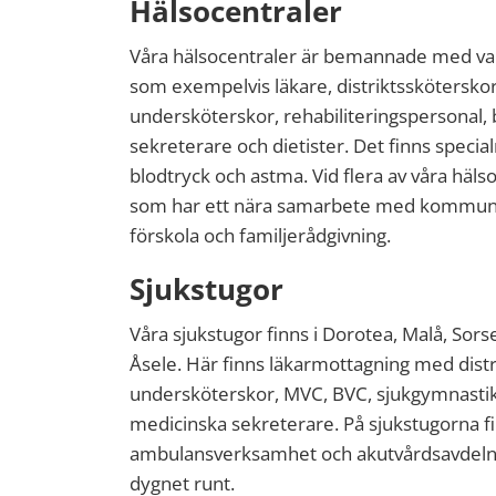
Hälsocentraler
Våra hälsocentraler är bemannade med v
som exempelvis läkare, distriktsskötersko
undersköterskor, rehabiliteringspersonal
sekreterare och dietister. Det finns specia
blodtryck och astma. Vid flera av våra häls
som har ett nära samarbete med kommun
förskola och familjerådgivning.
Sjukstugor
Våra sjukstugor finns i Dorotea, Malå, Sor
Åsele. Här finns läkarmottagning med distr
undersköterskor, MVC, BVC, sjukgymnastik
medicinska sekreterare. På sjukstugorna f
ambulansverksamhet och akutvårdsavdel
dygnet runt.