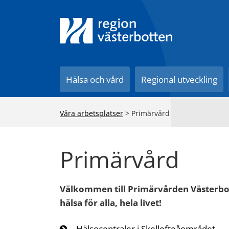
Till innehåll på sidan
Hälsa och vård
Regional utveckling
Våra arbetsplatser
>
Primärvård
Primärvård
Välkommen till Primärvården Västerbot
hälsa för alla, hela livet!
Hälsocentraler i Skellefteåområdet