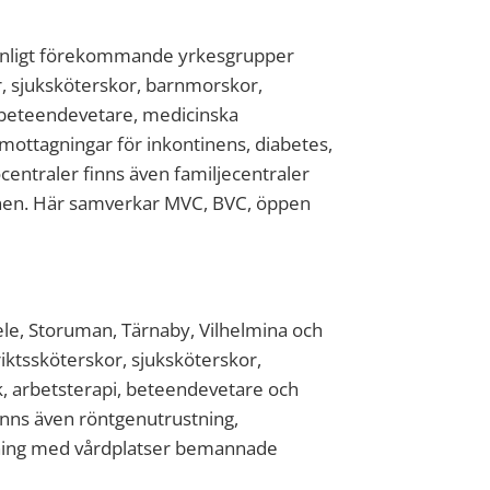
anligt förekommande yrkesgrupper
r, sjuksköterskor, barnmorskor,
, beteendevetare, medicinska
lmottagningar för inkontinens, diabetes,
ocentraler finns även familjecentraler
en. Här samverkar MVC, BVC, öppen
sele, Storuman, Tärnaby, Vilhelmina och
iktssköterskor, sjuksköterskor,
, arbetsterapi, beteendevetare och
inns även röntgenutrustning,
ning med vårdplatser bemannade