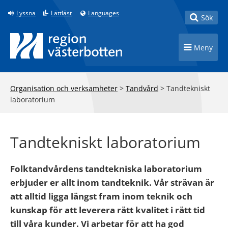
Till innehåll på sidan
Lyssna
Lättläst
Languages
Toggle
Sök
Toggle n
Meny
Organisation och verksamheter
>
Tandvård
>
Tandtekniskt
laboratorium
Tandtekniskt laboratorium
Folktandvårdens tandtekniska laboratorium
erbjuder er allt inom tandteknik. Vår strävan är
att alltid ligga längst fram inom teknik och
kunskap för att leverera rätt kvalitet i rätt tid
till våra kunder. Vi arbetar för att ha god