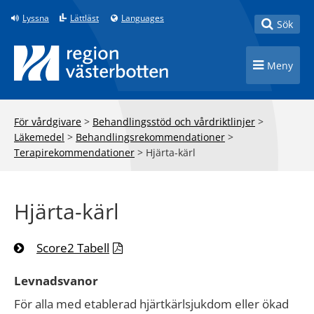
Till innehåll på sidan
Lyssna
Lättläst
Languages
Toggle
Sök
Toggle n
Meny
För vårdgivare
>
Behandlingsstöd och vårdriktlinjer
>
Läkemedel
>
Behandlingsrekommendationer
>
Terapirekommendationer
>
Hjärta-kärl
Hjärta-kärl
Score2 Tabell
Levnadsvanor
För alla med etablerad hjärtkärlsjukdom eller ökad