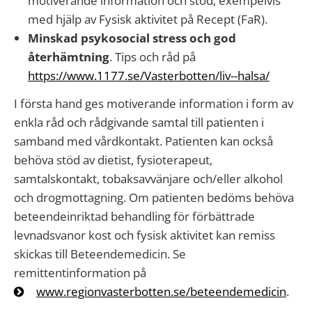
motiverande information och stöd, exempelvis
med hjälp av Fysisk aktivitet på Recept (FaR).
Minskad psykosocial stress och god
återhämtning
. Tips och råd på
https://www.1177.se/Vasterbotten/liv--halsa/
I första hand ges motiverande information i form av
enkla råd och rådgivande samtal till patienten i
samband med vårdkontakt. Patienten kan också
behöva stöd av dietist, fysioterapeut,
samtalskontakt, tobaksavvänjare och/eller alkohol
och drogmottagning. Om patienten bedöms behöva
beteendeinriktad behandling för förbättrade
levnadsvanor kost och fysisk aktivitet kan remiss
skickas till Beteendemedicin. Se
remittentinformation på
www.regionvasterbotten.se/beteendemedicin
.