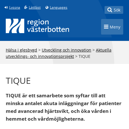
Till innehåll på sidan
Lyssna
Lättläst
Languages
Toggle
Sök
Toggle n
Meny
Hälsa i glesbygd
>
Utveckling och innovation
>
Aktuella
utvecklings- och innovationsprojekt
>
TIQUE
TIQUE
TIQUE är ett samarbete som syftar till att
minska antalet akuta inläggningar för patienter
med avancerad hjärtsvikt, och öka vården i
hemmet och vårdmöjligheterna.