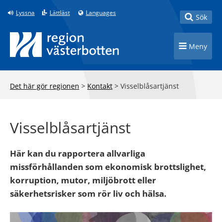
Till innehåll på sidan
Lyssna
Lättläst
Languages
Toggle
Sök
Toggle n
Meny
Det här gör regionen
>
Kontakt
>
Visselblåsartjänst
Visselblåsartjänst
Här kan du rapportera allvarliga
missförhållanden som ekonomisk brottslighet,
korruption, mutor, miljöbrott eller
säkerhetsrisker som rör liv och hälsa.