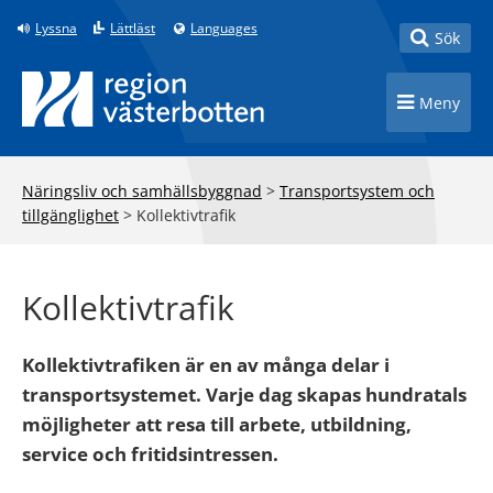
Till innehåll på sidan
Lyssna
Lättläst
Languages
Toggle
Sök
Toggle n
Meny
Näringsliv och samhällsbyggnad
>
Transportsystem och
tillgänglighet
>
Kollektivtrafik
Kollektivtrafik
Kollektivtrafiken är en av många delar i
transportsystemet. Varje dag skapas hundratals
möjligheter att resa till arbete, utbildning,
service och fritidsintressen.