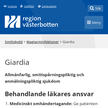
Till innehåll på sidan
Lyssna
Lättläst
Languages
Toggle
Sök
Toggle n
Meny
Smittskydd
>
Magtarminfektioner
>
Giardia
Giardia
Allmänfarlig, smittspårningspliktig och
anmälningspliktig sjukdom
Behandlande läkares ansvar
Medicinskt omhändertagande:
Ge patienten