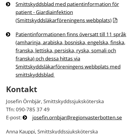
Smittskyddsblad med patientinformation för
patient
- Giardiainfektion
(Smittskyddsläkarföreningens webbplats)
Patientinformationen finns översatt till 11 språk
(amharinja, arabiska, bosniska, engelska, finska,
franska, lettiska, persiska, ryska, somali och
franska) och dessa hittas via
Smittskyddsläkarföreningens webbplats med
smittskyddsblad
Kontakt
Josefin Örnbjär, Smittskyddssjuksköterska
Tfn: 090-785 37 49
E-post:
josefin.ornbjar@regionvasterbotten.se
Anna Kauppi, Smittskyddssjuksköterska