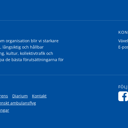
KON
 organisation blir vi starkare
Växe
, långsiktig och hållbar
E-po
g, kultur, kollektivtrafik och
pa de bästa förutsättningarna för
FÖLJ
rens
Diarium
Kontakt
enskt ambulansflyg
ingar