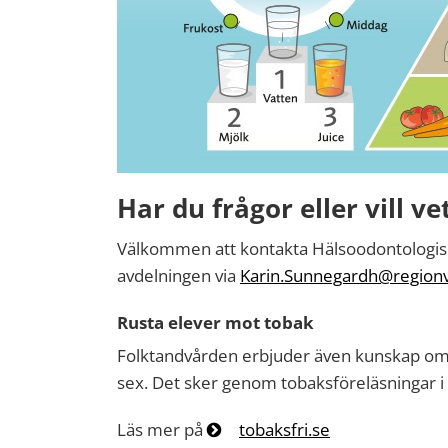
Har du frågor eller vill v
Välkommen att kontakta Hälsoodontologi
avdelningen via
Karin.Sunnegardh@regionv
Rusta elever mot tobak
Folktandvården erbjuder även kunskap om t
sex. Det sker genom tobaksföreläsningar 
Läs mer på
tobaksfri.se