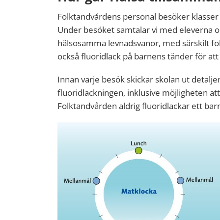
Folktandvårdens personal besöker klasser 
Under besöket samtalar vi med eleverna 
hälsosamma levnadsvanor, med särskilt foku
också fluoridlack på barnens tänder för at
Innan varje besök skickar skolan ut detalj
fluoridlackningen, inklusive möjligheten att 
Folktandvården aldrig fluoridlackar ett barn