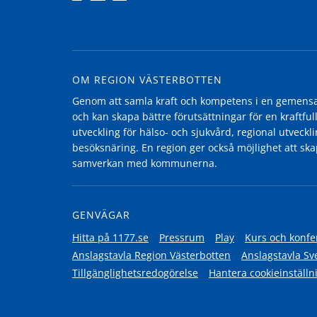
OM REGION VÄSTERBOTTEN
Genom att samla kraft och kompetens i en gemensam
och kan skapa bättre förutsättningar för en kraftfull
utveckling för hälso- och sjukvård, regional utvecklin
besöksnäring. En region ger också möjlighet att ska
samverkan med kommunerna.
GENVÄGAR
Hitta på 1177.se
Pressrum
Play
Kurs och konfe
Anslagstavla Region Västerbotten
Anslagstavla Sv
Tillgänglighetsredogörelse
Hantera cookieinställn