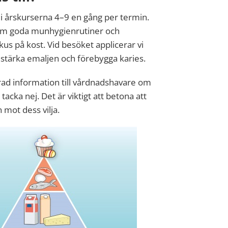
i årskurserna 4–9 en gång per termin.
om goda munhygienrutiner och
s på kost. Vid besöket applicerar vi
t stärka emaljen och förebygga karies.
erad information till vårdnadshavare om
tacka nej. Det är viktigt att betona att
 mot dess vilja.