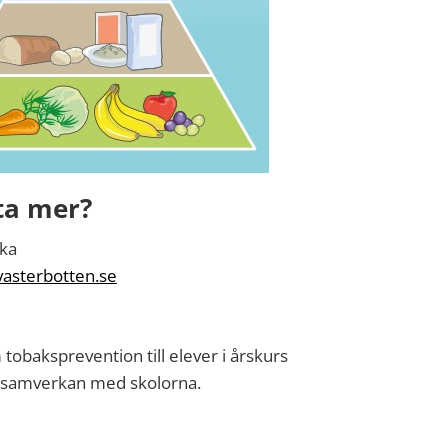
eta mer?
ska
asterbotten.se
obaksprevention till elever i årskurs
i samverkan med skolorna.