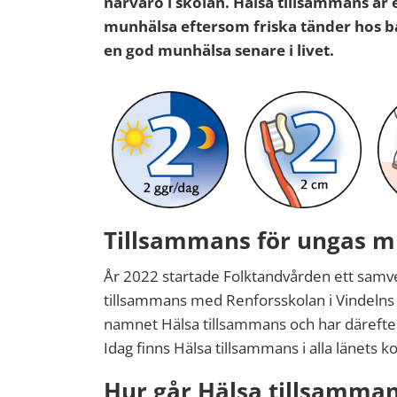
närvaro i skolan. Hälsa tillsammans är 
munhälsa eftersom friska tänder hos b
en god munhälsa senare i livet.
Tillsammans för ungas 
År 2022 startade Folktandvården ett samv
tillsammans med Renforsskolan i Vindelns
namnet Hälsa tillsammans och har däreft
Idag finns Hälsa tillsammans i alla länets
Hur går Hälsa tillsammans