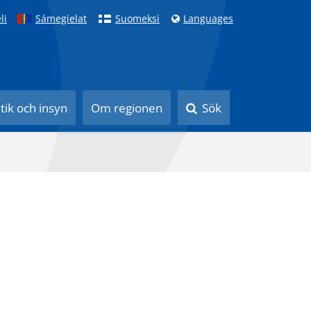
li
Sámegielat
Suomeksi
Languages
itik och insyn
Om regionen
Sök