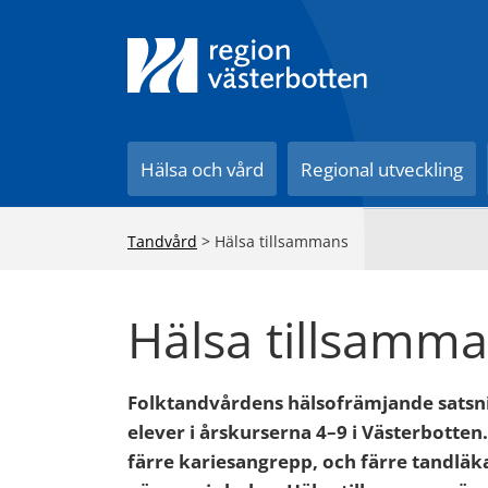
Till innehåll på sidan
Hälsa och vård
Regional utveckling
Tandvård
>
Hälsa tillsammans
Hälsa tillsamm
Folktandvårdens hälsofrämjande satsning
elever i årskurserna 4–9 i Västerbotten.
färre kariesangrepp, och färre tandläkar