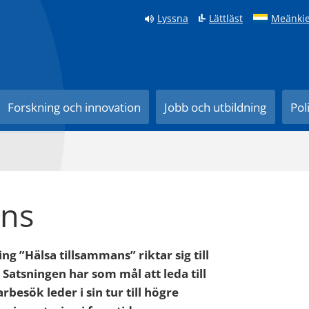
Lyssna
Lättläst
Meänkie
Forskning och innovation
Jobb och utbildning
Pol
ans
 ”Hälsa tillsammans” riktar sig till
 Satsningen har som mål att leda till
besök leder i sin tur till högre