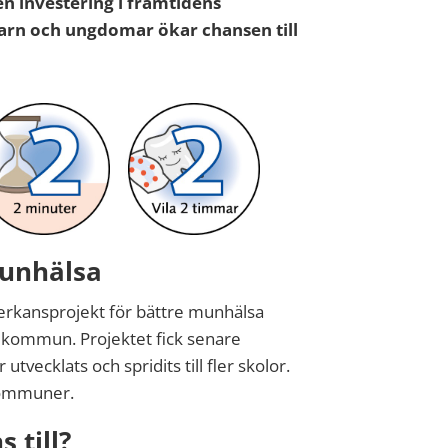
en investering i framtidens
arn och ungdomar ökar chansen till
munhälsa
erkansprojekt för bättre munhälsa
 kommun. Projektet fick senare
er
utvecklats och spridits till fler skolor.
 kommuner.
 till?