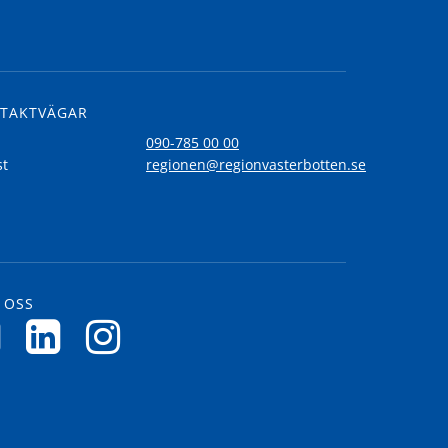
TAKTVÄGAR
l
090-785 00 00
st
regionen@regionvasterbotten.se
 OSS