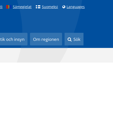
li
Sámegielat
Suomeksi
Languages
itik och insyn
Om regionen
Sök