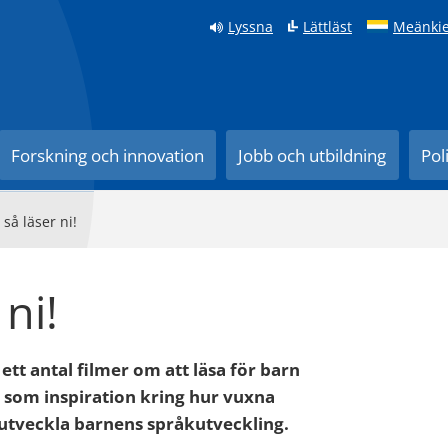
Lyssna
Lättläst
Meänkie
Forskning och innovation
Jobb och utbildning
Pol
 så läser ni!
 ni!
tt antal filmer om att läsa för barn
ra som inspiration kring hur vuxna
 utveckla barnens språkutveckling.