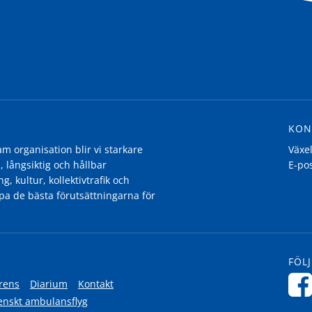
KON
 organisation blir vi starkare
Växe
, långsiktig och hållbar
E-po
g, kultur, kollektivtrafik och
pa de bästa förutsättningarna för
FÖLJ
rens
Diarium
Kontakt
enskt ambulansflyg