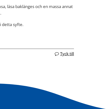
msa, läsa baklänges och en massa annat
.
i detta syfte.
Tyck till