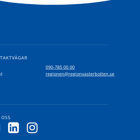
TAKTVÄGAR
l
090-785 00 00
st
regionen@regionvasterbotten.se
 OSS