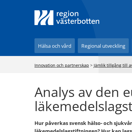
Till innehåll på sidan
Hälsa och vård
Regional utveckling
Innovation och partnerskap
>
Jämlik tillgång til
Analys av den 
läkemedelslagst
Hur påverkas svensk hälso- och sjukvå
läkemedelslagstiftningen? Hur kan lagst