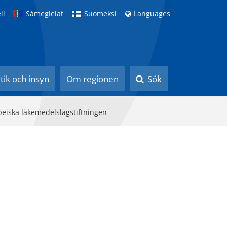
li
Sámegielat
Suomeksi
Languages
itik och insyn
Om regionen
Sök
peiska läkemedelslagstiftningen