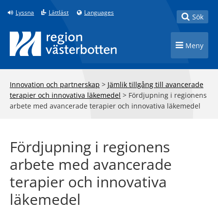
Till innehåll på sidan
Lyssna
Lättläst
Languages
Toggle
Sök
Toggle n
Meny
Innovation och partnerskap
>
Jämlik tillgång till avancerade
terapier och innovativa läkemedel
>
Fördjupning i regionens
arbete med avancerade terapier och innovativa läkemedel
Fördjupning i regionens
arbete med avancerade
terapier och innovativa
läkemedel