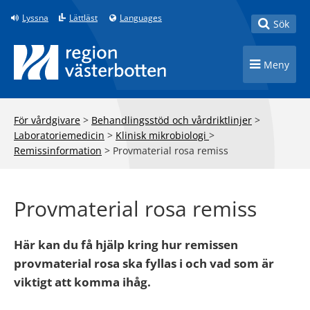
Till innehåll på sidan
Lyssna
Lättläst
Languages
Toggle
Sök
Toggle n
Meny
För vårdgivare
>
Behandlingsstöd och vårdriktlinjer
>
Laboratoriemedicin
>
Klinisk mikrobiologi
>
Remissinformation
>
Provmaterial rosa remiss
Provmaterial rosa remiss
Här kan du få hjälp kring hur remissen
provmaterial rosa ska fyllas i och vad som är
viktigt att komma ihåg.