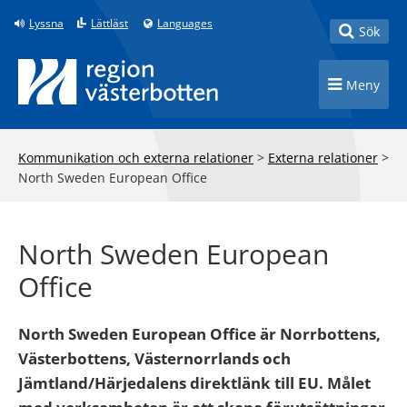
Till innehåll på sidan
Lyssna
Lättläst
Languages
Toggle
Sök
Toggle n
Meny
Kommunikation och externa relationer
>
Externa relationer
>
North Sweden European Office
North Sweden European
Office
North Sweden European Office är Norrbottens,
Västerbottens, Västernorrlands och
Jämtland/Härjedalens direktlänk till EU. Målet