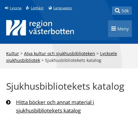
Till innehåll på sidan
Lyssna
Lättläst
Languages
Toggle
Sök
Toggle n
Meny
Kultur
>
Alva kultur och sjukhusbiblioteken
>
Lycksele
sjukhusbibliotek
>
Sjukhusbibliotekets katalog
Sjukhusbibliotekets katalog
Hitta böcker och annat material i
sjukhusbibliotekets katalog