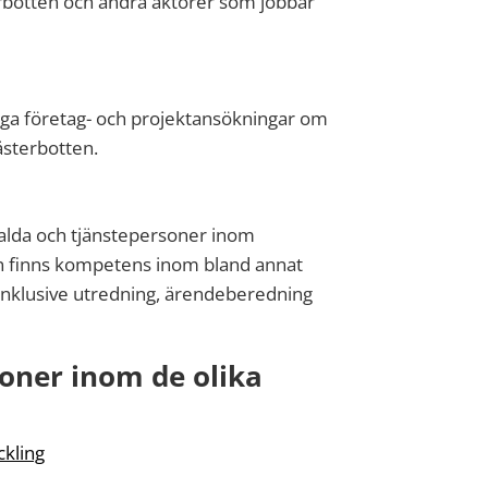
botten och andra aktörer som jobbar
gga företag- och projektansökningar om
ästerbotten.
valda och tjänstepersoner inom
ben finns kompetens inom bland annat
nklusive utredning, ärendeberedning
soner inom de olika
ckling