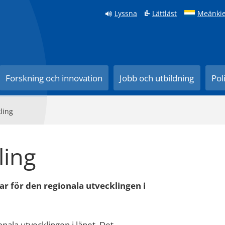
Lyssna
Lättläst
Meänkie
Forskning och innovation
Jobb och utbildning
Pol
ling
ling
ar för den regionala utvecklingen i
nala utvecklingen i länet. Det