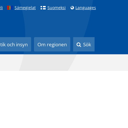
li
Sámegielat
Suomeksi
Languages
itik och insyn
Om regionen
Sök