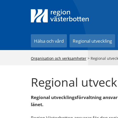
Till innehåll på sidan
Hälsa och vård
Regional utveckling
Organisation och verksamheter
>
Regional utveck
Regional utveck
Regional utvecklingsförvaltning ansvar
länet.
Region Västerbotten ansvarar för den regio