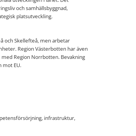
näringsliv och samhällsbyggnad,
tegisk platsutveckling.
eå och Skellefteå, men arbetar
heter. Region Västerbotten har även
an med Region Norrbotten. Bevakning
h mot EU.
petensförsörjning, infrastruktur,