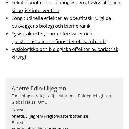
Fekal inkontinens – poängsystem, livskvalitet och
kirurgisk intervention
Longitudinella effekter av obestitaskirurgi på
bukväggens biologi och biomekanik
Fysisk aktivitet, immunförsvaret och
tjocktarmscancer – finns det ett samband?
Fysiologiska och biologiska effekter av bariatrisk
kirurgi
Anette Edin-Liljegren
Forskningsstrateg, adj. lektor inst. Epidemiologi och
Global Hälsa, UmU
E-post
Anette.Liljegren@regionvasterbotten.se
E-post
Anette.edin-liljegren@umu.se