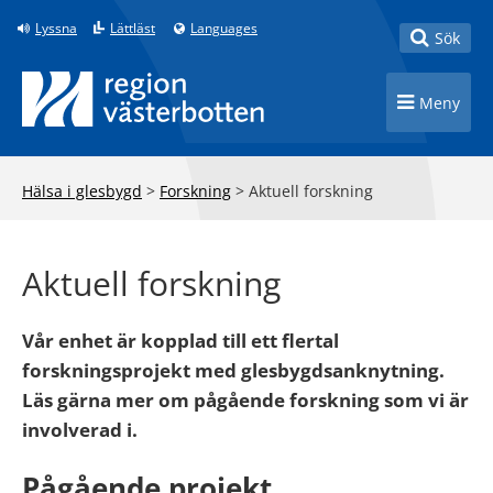
Till innehåll på sidan
Lyssna
Lättläst
Languages
Toggle
Sök
Toggle n
Meny
Hälsa i glesbygd
>
Forskning
>
Aktuell forskning
Aktuell forskning
Vår enhet är kopplad till ett flertal
forskningsprojekt med glesbygdsanknytning.
Läs gärna mer om pågående forskning som vi är
involverad i.
Pågående projekt