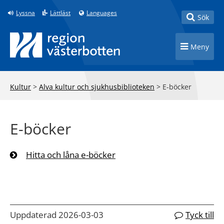
Till innehåll på sidan
Lyssna
Lättläst
Languages
Toggle
Sök
Toggle n
Meny
Kultur
>
Alva kultur och sjukhusbiblioteken
>
E-böcker
E-böcker
Hitta och låna e-böcker
Uppdaterad 2026-03-03
Tyck till