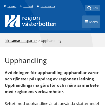
Till innehåll på sidan
Lyssna
Lättläst
Languages
Toggle
Sök
Toggle n
Meny
För samarbetsparter
>
Upphandling
Upphandling
Avdelningen för upphandling upphandlar varor
och tjänster på uppdrag av regionens ledning.
Upphandlingarna görs för och i nära samarbete
med regionens verksamheter.
Syftet med upphandling är att använda skattemedel