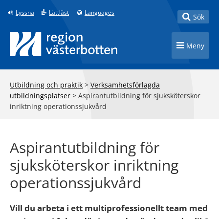
Till innehåll på sidan
Lyssna
Lättläst
Languages
Toggle
Sök
Toggle n
Meny
Utbildning och praktik
>
Verksamhetsförlagda
utbildningsplatser
>
Aspirantutbildning för sjuksköterskor
inriktning operationssjukvård
Aspirantutbildning för
sjuksköterskor inriktning
operationssjukvård
Vill du arbeta i ett multiprofessionellt team med