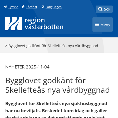
Till innehåll på sidan
Lyssna
Lättläst
Languages
Toggle
Sök
Toggle n
Meny
>
Bygglovet godkänt för Skellefteås nya vårdbyggnad
NYHETER 2025-11-04
Bygglovet godkänt för
Skellefteås nya vårdbyggnad
Bygglovet för Skellefteås nya sjukhusbyggnad
har nu beviljats. Beskedet kom idag och gäller
de sista delarna av det omfattande projektet,