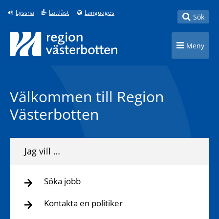
Till innehåll på sidan
Lyssna
Lättläst
Languages
Toggle
Sök
Toggle n
Meny
Välkommen till Region
Västerbotten
Jag vill …
Söka jobb
Kontakta en politiker