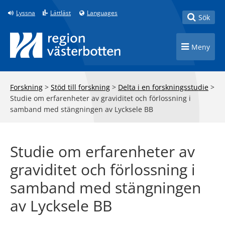
Till innehåll på sidan
Lyssna
Lättläst
Languages
Toggle
Sök
Toggle n
Meny
Forskning
>
Stöd till forskning
>
Delta i en forskningsstudie
>
Studie om erfarenheter av graviditet och förlossning i
samband med stängningen av Lycksele BB
Studie om erfarenheter av
graviditet och förlossning i
samband med stängningen
av Lycksele BB