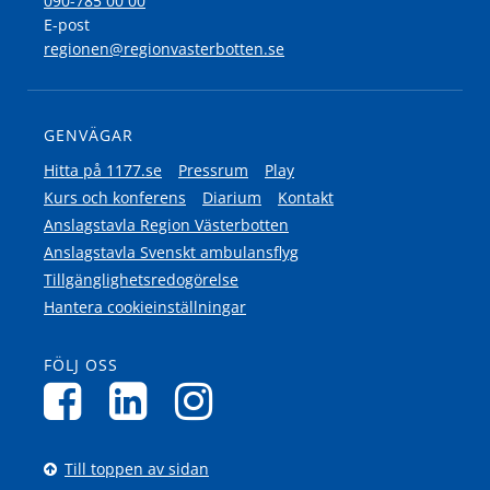
090-785 00 00
E-post
regionen@regionvasterbotten.se
GENVÄGAR
Hitta på 1177.se
Pressrum
Play
Kurs och konferens
Diarium
Kontakt
Anslagstavla Region Västerbotten
Anslagstavla Svenskt ambulansflyg
Tillgänglighetsredogörelse
Hantera cookieinställningar
FÖLJ OSS
Till toppen av sidan