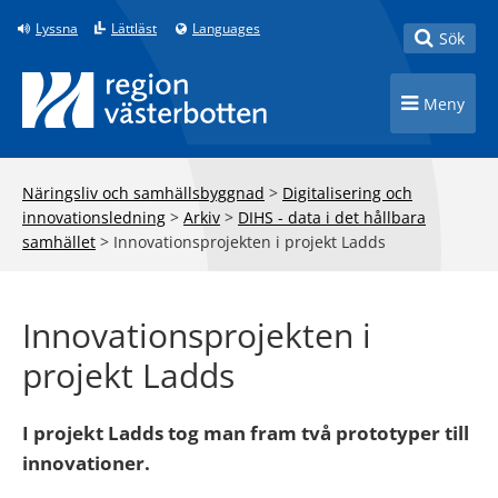
Till innehåll på sidan
Lyssna
Lättläst
Languages
Toggle
Sök
Toggle n
Meny
Näringsliv och samhällsbyggnad
>
Digitalisering och
innovationsledning
>
Arkiv
>
DIHS - data i det hållbara
samhället
>
Innovationsprojekten i projekt Ladds
Innovationsprojekten i
projekt Ladds
I projekt Ladds tog man fram två prototyper till
innovationer.