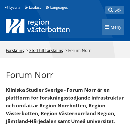
Till innehåll på sidan
Lyssna
Lättläst
Languages
Toggle
Sök
Toggle n
Meny
Forskning
>
Stöd till forskning
>
Forum Norr
Forum Norr
Kliniska Studier Sverige - Forum Norr är en
plattform för forskningsstödjande infrastruktur
och omfattar Region Norrbotten, Region
Västerbotten, Region Västernorrland Region,
Jämtland-Härjedalen samt Umeå universitet.