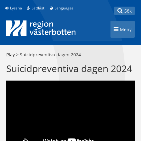
Till innehåll på sidan
Lyssna
Lättläst
Languages
Toggle
Sök
Toggle n
Meny
Play
>
Suicidpreventiva dagen 2024
Suicidpreventiva dagen 2024