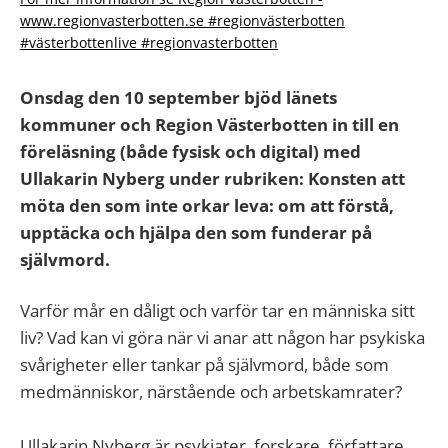
www.regionvasterbotten.se #regionvästerbotten
#västerbottenlive #regionvasterbotten
Onsdag den 10 september bjöd länets
kommuner och Region Västerbotten in till en
föreläsning (både fysisk och digital) med
Ullakarin Nyberg under rubriken: Konsten att
möta den som inte orkar leva: om att förstå,
upptäcka och hjälpa den som funderar på
självmord.
Varför mår en dåligt och varför tar en människa sitt
liv? Vad kan vi göra när vi anar att någon har psykiska
svårigheter eller tankar på självmord, både som
medmänniskor, närstående och arbetskamrater?
Ullakarin Nyberg är psykiater, forskare, författare