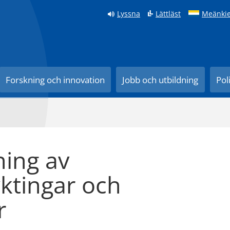
Lyssna
Lättläst
Meänkie
Forskning och innovation
Jobb och utbildning
Pol
ing av
yktingar och
r