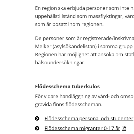
En region ska erbjuda personer som inte har
uppehållstillstånd som massflyktingar, vå
som är bosatt inom regionen.
De personer som är registrerade/inskrivn
Melker (asylsökandelistan) i samma grupp s
Regionen har möjlighet att ansöka om statl
hälsoundersökningar.
Flödesschema tuberkulos
För vidare handläggning av vård- och oms
gravida finns flödesscheman.
Flödesschema personal och studenter
Flödesschema migranter 0-17 år