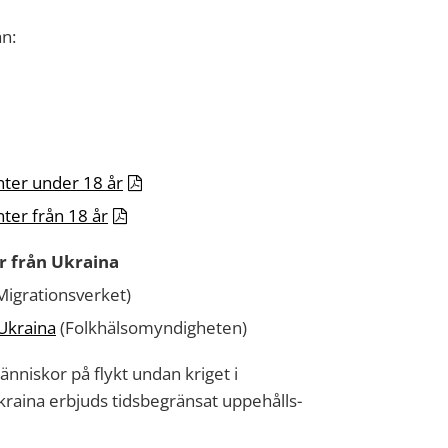
n:
nter under 18 år
ter från 18 år
ar från Ukraina
Migrationsverket)
 Ukraina
(Folkhälsomyndigheten)
änniskor på flykt undan kriget i
kraina erbjuds tidsbegränsat uppehålls-