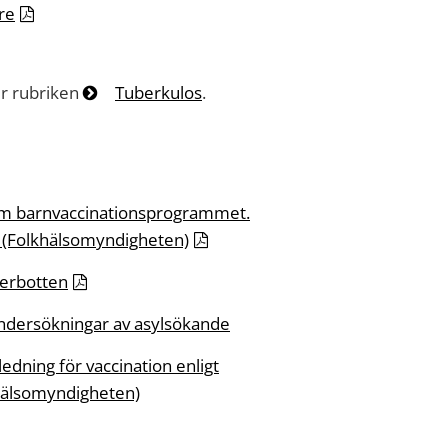
re
er rubriken
Tuberkulos
.
nom barnvaccinationsprogrammet.
) (Folkhälsomyndigheten)
terbotten
undersökningar av asylsökande
edning för vaccination enligt
hälsomyndigheten)