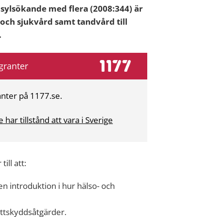
asylsökande med flera (2008:344) är
 och sjukvård samt tandvård till
.
granter
anter på 1177.se.
har tillstånd att vara i Sverige
ill att:
en introduktion i hur hälso- och
ttskyddsåtgärder.