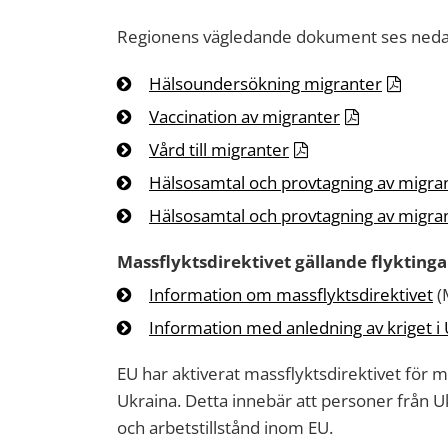
Regionens vägledande dokument ses neda
Hälsoundersökning migranter
Vaccination av migranter
Vård till migranter
Hälsosamtal och provtagning av migra
Hälsosamtal och provtagning av migran
Massflyktsdirektivet gällande flykting
Information om massflyktsdirektivet
(
Information med anledning av kriget i
EU har aktiverat massflyktsdirektivet för m
Ukraina. Detta innebär att personer från U
och arbetstillstånd inom EU.