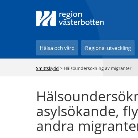
Till innehåll på sidan
Hälsa och vård
Regional utveckling
Smittskydd
>
Hälsoundersökning av migranter
Hälsoundersökn
asylsökande, fl
andra migrante