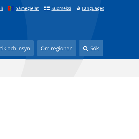
li
Sámegielat
Suomeksi
Languages
itik och insyn
Om regionen
Sök