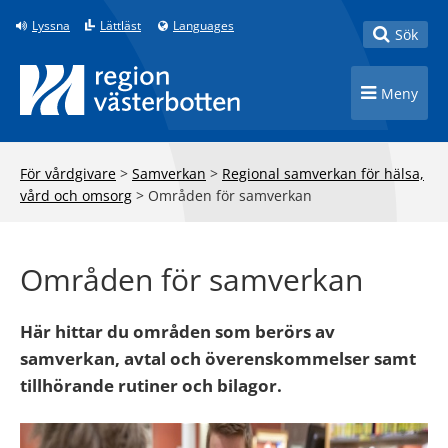
Till innehåll på sidan
Lyssna
Lättläst
Languages
Toggle
Sök
Toggle n
Meny
För vårdgivare
>
Samverkan
>
Regional samverkan för hälsa,
vård och omsorg
>
Områden för samverkan
Områden för samverkan
Här hittar du områden som berörs av
samverkan, avtal och överenskommelser samt
tillhörande rutiner och bilagor.