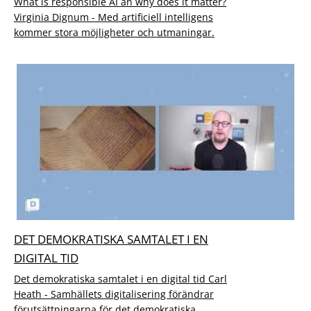
What is responsible AI an why does it matter?
Virginia Dignum - Med artificiell intelligens
kommer stora möjligheter och utmaningar.
DET DEMOKRATISKA SAMTALET I EN
DIGITAL TID
Det demokratiska samtalet i en digital tid Carl
Heath - Samhällets digitalisering förändrar
förutsättningarna för det demokratiska