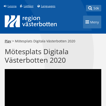
Till innehåll på sidan
Lyssna
Lättläst
Languages
Toggle
Sök
Toggle n
Meny
Play
>
Mötesplats Digitala Västerbotten 2020
Mötesplats Digitala
Västerbotten 2020