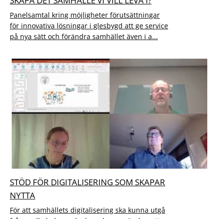
SKAPA DET SAMHÄLLE VI VILL LEVA I?
Panelsamtal kring möjligheter förutsättningar
för innovativa lösningar i glesbygd att ge service
på nya sätt och förändra samhället även i a...
STÖD FÖR DIGITALISERING SOM SKAPAR
NYTTA
För att samhällets digitalisering ska kunna utgå