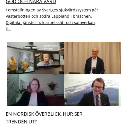
GOD OCH NÄRA VÅRD
I omställningen av Sveriges sjukvårdssystem går
Västerbotten och södra Lappland i bräschen.
Digitala tjänster och arbetssätt och samverkan
k...
EN NORDISK ÖVERBLICK, HUR SER
TRENDEN UT?