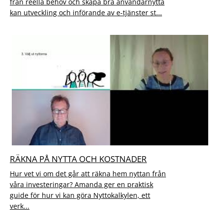
från reella behov och skapa bra användarnytta
kan utveckling och införande av e-tjänster st...
RÄKNA PÅ NYTTA OCH KOSTNADER
Hur vet vi om det går att räkna hem nyttan från
våra investeringar? Amanda ger en praktisk
guide för hur vi kan göra Nyttokalkylen, ett
verk...